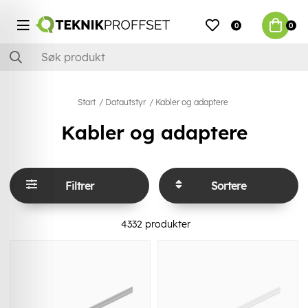
0
0
Start
Datautstyr
Kabler og adaptere
Kabler og adaptere
Filtrer
Sortere
4332
produkter