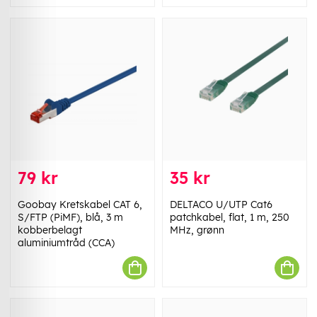
79 kr
35 kr
Goobay Kretskabel CAT 6,
DELTACO U/UTP Cat6
S/FTP (PiMF), blå, 3 m
patchkabel, flat, 1 m, 250
kobberbelagt
MHz, grønn
aluminiumtråd (CCA)