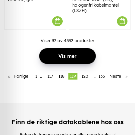
halogenfri kabelmantel
(LSZH)
Viser
32
av
4332
produkter
Vis mer
«
Forrige
1
..
117
118
119
120
..
136
Neste
»
Finn de riktige datakablene hos oss
Enten du trenger en adapter eller noen kabler til