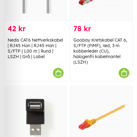
42 kr
78 kr
Nedis CAT6 Nettverkskabel
Goobay Kretskabel CAT 6,
| RJ45 Han | RJ45 Han |
S/FTP (PiMF), rød, 3 m
S/FTP | 1.00 m | Rund |
kobberleder (CU),
LSZH | Grå | Label
halogenfri kabelmantel
(LSZH)