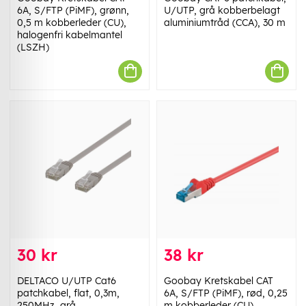
6A, S/FTP (PiMF), grønn,
U/UTP, grå kobberbelagt
0,5 m kobberleder (CU),
aluminiumtråd (CCA), 30 m
halogenfri kabelmantel
(LSZH)
30 kr
38 kr
DELTACO U/UTP Cat6
Goobay Kretskabel CAT
patchkabel, flat, 0,3m,
6A, S/FTP (PiMF), rød, 0,25
250MHz, grå
m kobberleder (CU),