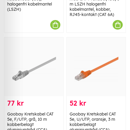
halogenfri kabelmantel
m LSZH halogenfri
(LSZH)
kabelmantel, kobber,
RJ45-kontakt (CAT 6A)
77 kr
52 kr
Goobay Kretskabel CAT
Goobay Kretskabel CAT
5e, F/UTP, grå, 10 m
5e, U/UTP, oransje, 3 m
kobberbelagt
kobberbelagt
aluminiumtråd (CCA)
aluminiumtråd (CCA)