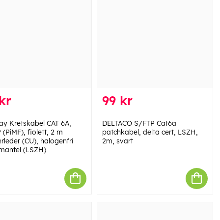
kr
99 kr
y Kretskabel CAT 6A,
DELTACO S/FTP Cat6a
(PiMF), fiolett, 2 m
patchkabel, delta cert, LSZH,
rleder (CU), halogenfri
2m, svart
mantel (LSZH)