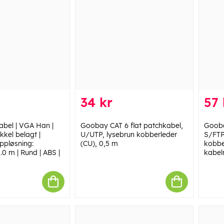
34 kr
57 
bel | VGA Han |
Goobay CAT 6 flat patchkabel,
Gooba
kkel belagt |
U/UTP, lysebrun kobberleder
S/FTP 
pløsning:
(CU), 0,5 m
kobbe
.0 m | Rund | ABS |
kabel