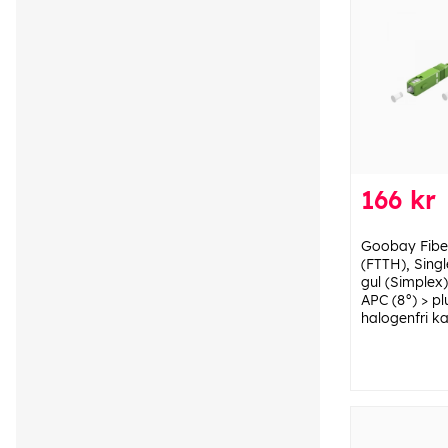
166 kr
Goobay Fiber
(FTTH), Sing
gul (Simplex
APC (8°) > p
halogenfri k