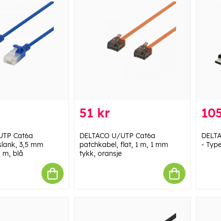
51 kr
105
UTP Cat6a
DELTACO U/UTP Cat6a
DELTA
slank, 3,5 mm
patchkabel, flat, 1 m, 1 mm
- Type
5 m, blå
tykk, oransje