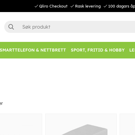
Qliro Checkout
Rask levering
100 dagars åp
SMARTTELEFON & NETTBRETT
SPORT, FRITID & HOBBY
LE
er