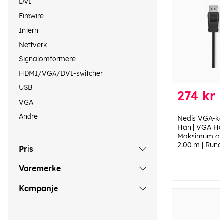
DVI
Firewire
Intern
Nettverk
Signalomformere
HDMI/VGA/DVI-switcher
USB
274 kr
VGA
Andre
Nedis VGA-ka
Han | VGA Han
Maksimum op
2.00 m | Rund
Pris
Varemerke
Kampanje