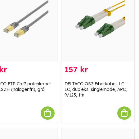
kr
157 kr
CO FTP Cat7 patchkabel
DELTACO OS2 Fiberkabel, LC -
LSZH (halogenfri), grå
LC, dupleks, singlemode, APC,
9/125, 1m