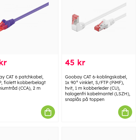
kr
45 kr
y CAT 6 patchkabel,
Goobay CAT 6-koblingskabel,
, fiolett kobberbelagt
1x 90° vinklet, S/FTP (PiMF),
niumtråd (CCA), 2 m
hvit, 1 m kobberleder (CU),
halogenfri kabelmantel (LSZH),
snaplås på toppen