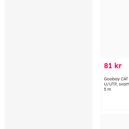
81 kr
Goobay CAT 6
U/UTP, svart
5 m