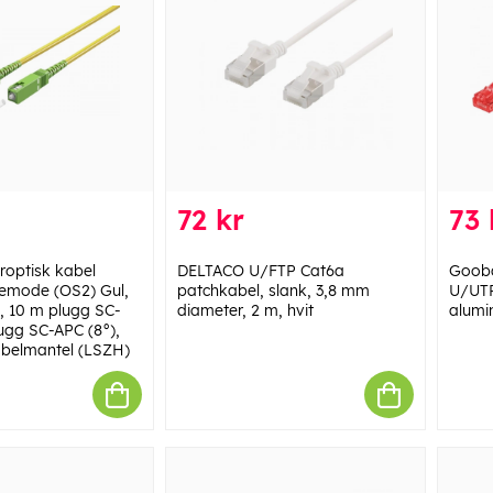
72 kr
73 
optisk kabel
DELTACO U/FTP Cat6a
Gooba
lemode (OS2) Gul,
patchkabel, slank, 3,8 mm
U/UTP
), 10 m plugg SC-
diameter, 2 m, hvit
alumi
lugg SC-APC (8°),
abelmantel (LSZH)