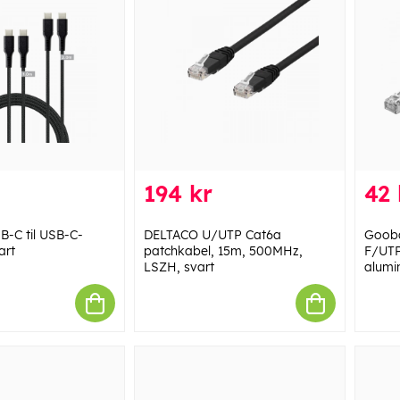
194 kr
42 
B-C til USB-C-
DELTACO U/UTP Cat6a
Gooba
art
patchkabel, 15m, 500MHz,
F/UTP
LSZH, svart
alumi