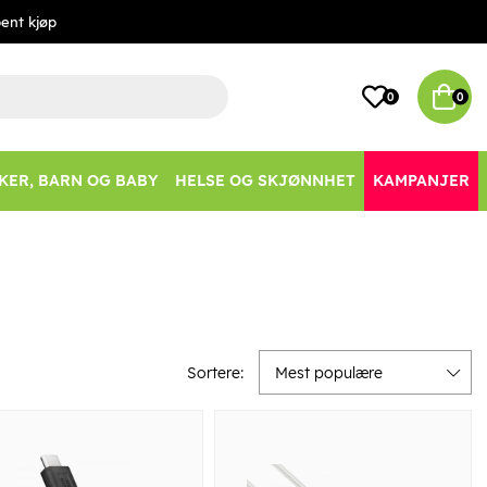
ent kjøp
0
0
KER, BARN OG BABY
HELSE OG SKJØNNHET
KAMPANJER
Sortere:
Mest populære