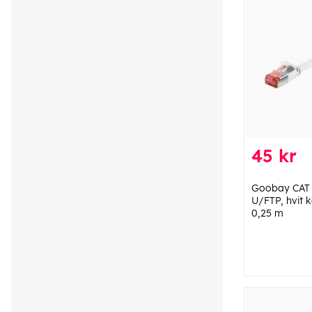
45 kr
Goobay CAT 6
U/FTP, hvit 
0,25 m