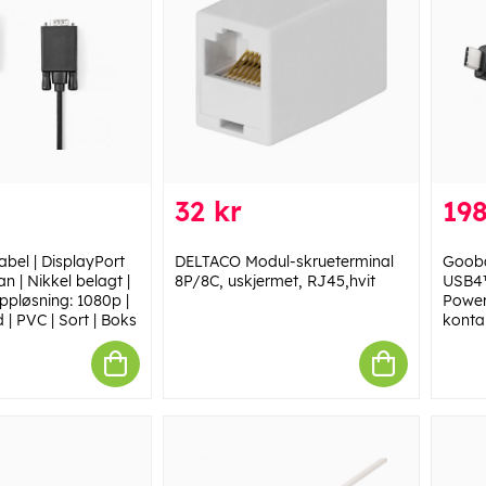
32 kr
198
bel | DisplayPort
DELTACO Modul-skrueterminal
Gooba
 | Nikkel belagt |
8P/8C, uskjermet, RJ45,hvit
USB4™
pløsning: 1080p |
Power
 | PVC | Sort | Boks
konta