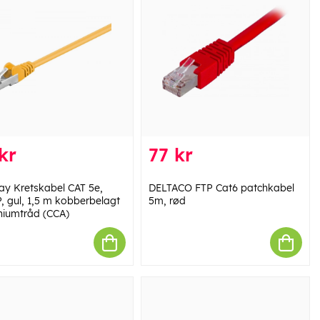
kr
77 kr
y Kretskabel CAT 5e,
DELTACO FTP Cat6 patchkabel
, gul, 1,5 m kobberbelagt
5m, rød
niumtråd (CCA)