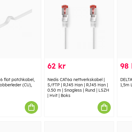
62 kr
98 
 flat patchkabel,
Nedis CAT6a nettverkskabel |
DELTA
kobberleder (CU),
S/FTP | RJ45 Han | RJ45 Han |
1,5m 
0.50 m | Snagless | Rund | LSZH
| Hvit | Boks