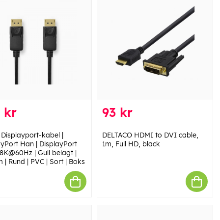
 kr
93 kr
 Displayport-kabel |
DELTACO HDMI to DVI cable,
ayPort Han | DisplayPort
1m, Full HD, black
 8K@60Hz | Gull belagt |
 | Rund | PVC | Sort | Boks