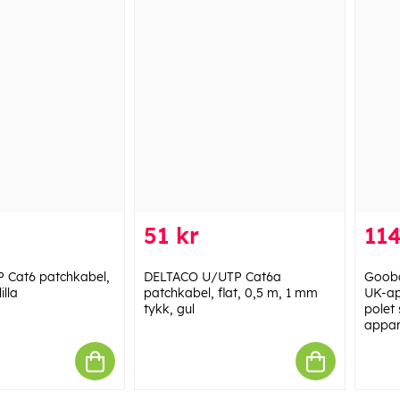
51 kr
114
 Cat6 patchkabel,
DELTACO U/UTP Cat6a
Gooba
illa
patchkabel, flat, 0,5 m, 1 mm
UK-ap
tykk, gul
polet 
appar