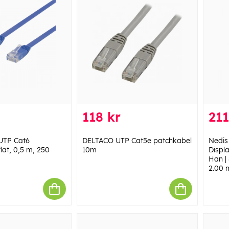
118 kr
211
UTP Cat6
DELTACO UTP Cat5e patchkabel
Nedis
lat, 0,5 m, 250
10m
Displ
Han |
2.00 m