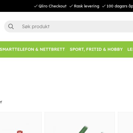
Qliro Checkout
Rask levering
100 dagars åp
SMARTTELEFON & NETTBRETT
SPORT, FRITID & HOBBY
LE
r