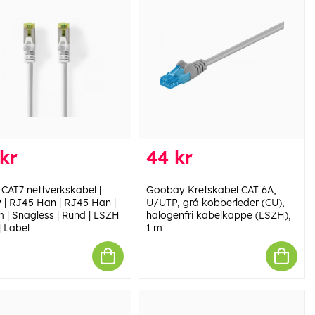
kr
44 kr
 CAT7 nettverkskabel |
Goobay Kretskabel CAT 6A,
 | RJ45 Han | RJ45 Han |
U/UTP, grå kobberleder (CU),
m | Snagless | Rund | LSZH
halogenfri kabelkappe (LSZH),
 | Label
1 m