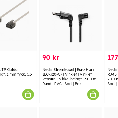
90 kr
177
UTP Cat6a
Nedis Strømkabel | Euro Hann |
Nedis
lat, 1 mm tykk, 1,5
IEC-320-C7 | Vinklet | Vinklet
RJ45 
Venstre | Nikkel belagt | 3.00 m |
20.0 m
Rund | PVC | Sort | Boks
Sort |