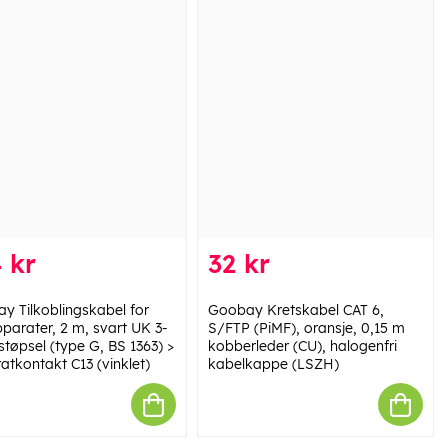
 kr
32 kr
y Tilkoblingskabel for
Goobay Kretskabel CAT 6,
parater, 2 m, svart UK 3-
S/FTP (PiMF), oransje, 0,15 m
støpsel (type G, BS 1363) >
kobberleder (CU), halogenfri
atkontakt C13 (vinklet)
kabelkappe (LSZH)