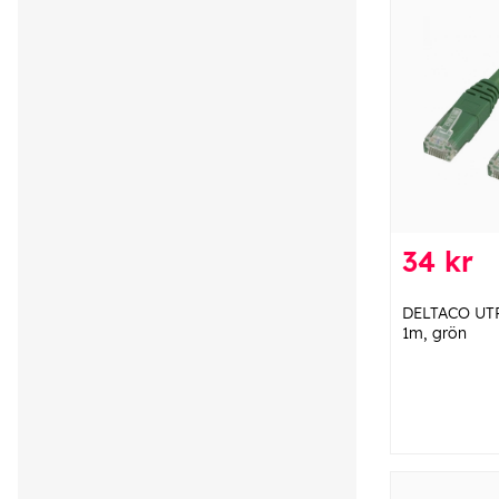
34 kr
DELTACO UTP
1m, grön