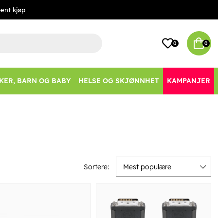
ent kjøp
0
0
KER, BARN OG BABY
HELSE OG SKJØNNHET
KAMPANJER
Sortere:
Mest populære