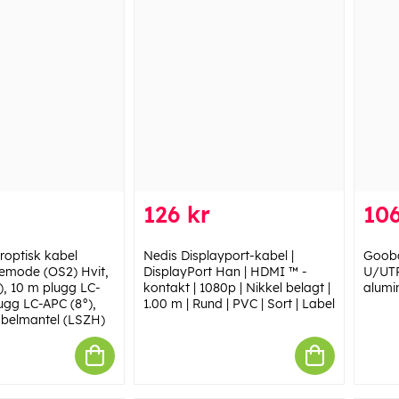
126 kr
106
optisk kabel
Nedis Displayport-kabel |
Gooba
lemode (OS2) Hvit,
DisplayPort Han | HDMI ™ -
U/UTP
), 10 m plugg LC-
kontakt | 1080p | Nikkel belagt |
alumi
lugg LC-APC (8°),
1.00 m | Rund | PVC | Sort | Label
abelmantel (LSZH)