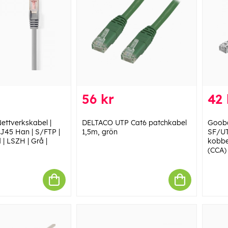
56 kr
42 
ettverkskabel |
DELTACO UTP Cat6 patchkabel
Gooba
J45 Han | S/FTP |
1,5m, grön
SF/UT
 | LSZH | Grå |
kobbe
(CCA)