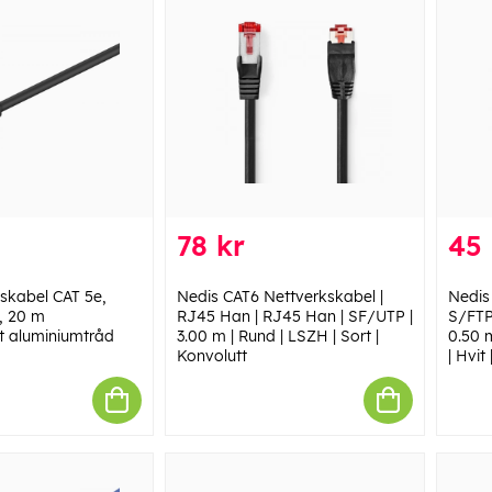
78 kr
45 
skabel CAT 5e,
Nedis CAT6 Nettverkskabel |
Nedis
, 20 m
RJ45 Han | RJ45 Han | SF/UTP |
S/FTP
t aluminiumtråd
3.00 m | Rund | LSZH | Sort |
0.50 
Konvolutt
| Hvit