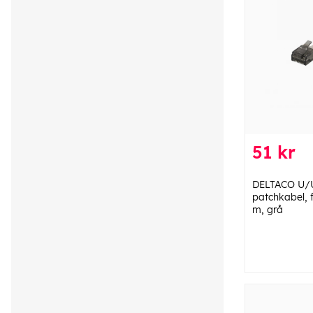
51 kr
DELTACO U/
patchkabel, f
m, grå