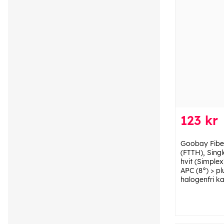
123 kr
Goobay Fiber
(FTTH), Sing
hvit (Simplex
APC (8°) > p
halogenfri k