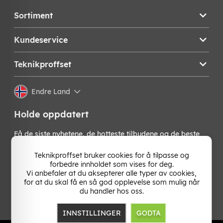
Sortiment
Kundeservice
Teknikproffset
Endre Land
Holde oppdatert
Få de siste nyhetene, de hotteste tilbudene og de beste
tipsene fra oss direkte i innboksen din. Meld deg på vårt
nyhetsbrev!
Teknikproffset bruker cookies for å tilpasse og
forbedre innholdet som vises for deg.
Vi anbefaler at du aksepterer alle typer av cookies,
OK
for at du skal få en så god opplevelse som mulig når
du handler hos oss.
INNSTILLINGER
GODTA