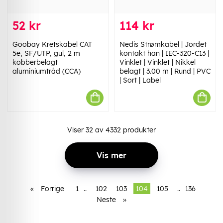
52 kr
114 kr
Goobay Kretskabel CAT
Nedis Strømkabel | Jordet
5e, SF/UTP, gul, 2 m
kontakt han | IEC-320-C13 |
kobberbelagt
Vinklet | Vinklet | Nikkel
aluminiumtråd (CCA)
belagt | 3.00 m | Rund | PVC
| Sort | Label
Viser
32
av
4332
produkter
Vis mer
«
Forrige
1
..
102
103
104
105
..
136
Neste
»