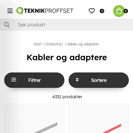
0
0
Start
Datautstyr
Kabler og adaptere
Kabler og adaptere
Filtrer
Sortere
4332
produkter