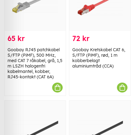
65 kr
72 kr
Goobay RJ45 patchkabel
Goobay Kretskabel CAT 6,
S/FTP (PiMF), 500 MHz,
S/FTP (PiMF), rød, 1 m
med CAT 7 råkabel, grå, 1,5
kobberbelagt
m LSZH halogenfri
aluminiumtråd (CCA)
kabelmantel, kobber,
RJ45-kontakt (CAT 6A)