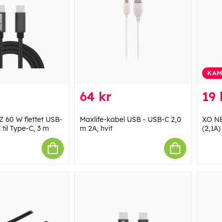
KAM
64 kr
19 
60 W flettet USB-
Maxlife-kabel USB - USB-C 2,0
XO NB
til Type-C, 3 m
m 2A, hvit
(2,1A)