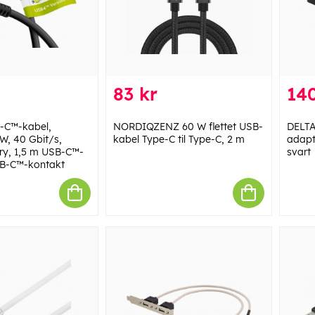
83 kr
140
-C™-kabel,
NORDIQZENZ 60 W flettet USB-
DELTA
W, 40 Gbit/s,
kabel Type-C til Type-C, 2 m
adapte
ry, 1,5 m USB-C™-
svart
SB-C™-kontakt