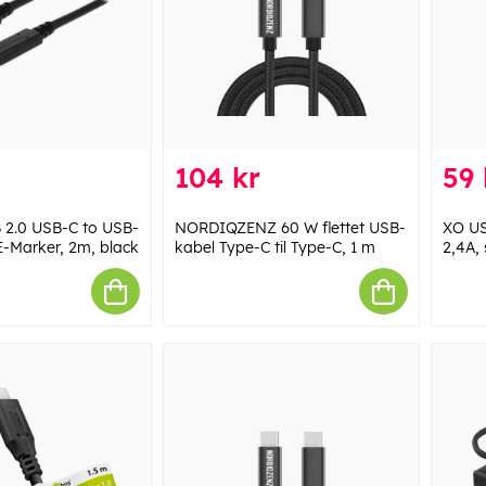
104 kr
59 
2.0 USB-C to USB-
NORDIQZENZ 60 W flettet USB-
XO US
 E-Marker, 2m, black
kabel Type-C til Type-C, 1 m
2,4A, 