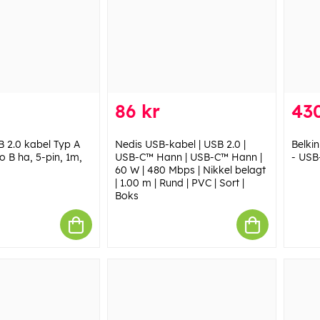
86 kr
430
 2.0 kabel Typ A
Nedis USB-kabel | USB 2.0 |
Belk
o B ha, 5-pin, 1m,
USB-C™ Hann | USB-C™ Hann |
- USB-
60 W | 480 Mbps | Nikkel belagt
| 1.00 m | Rund | PVC | Sort |
Boks