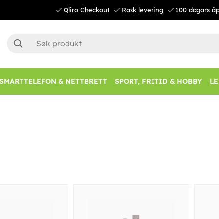
Qliro Checkout
Rask levering
100 dagars åp
SMARTTELEFON & NETTBRETT
SPORT, FRITID & HOBBY
LE