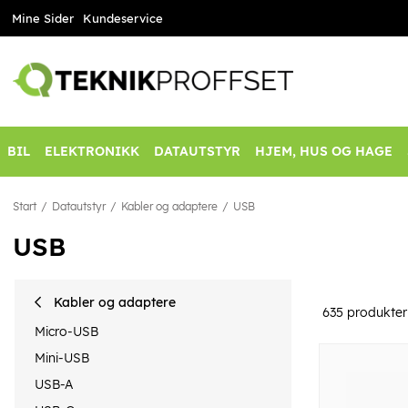
Mine Sider
Kundeservice
BIL
ELEKTRONIKK
DATAUTSTYR
HJEM, HUS OG HAGE
Start
Datautstyr
Kabler og adaptere
USB
USB
Kabler og adaptere
635
produkter
Micro-USB
Mini-USB
USB-A