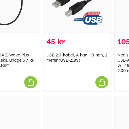
45 kr
105
4 Z-Wave Plus-
USB 2.0-kabel, A-han - B-han, 2
Nedis
.eks. Bridge 3 / RPi
meter (USB-218S)
USB-A
stant
W | 48
2.00 m