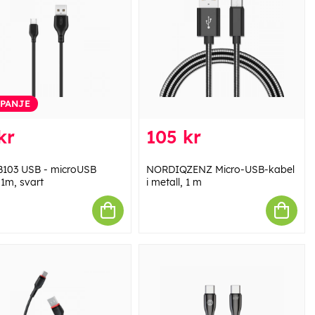
PANJE
kr
105 kr
103 USB - microUSB
NORDIQZENZ Micro-USB-kabel
 1m, svart
i metall, 1 m