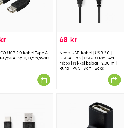
kr
68 kr
CO USB 2.0 kabel Type A
Nedis USB-kabel | USB 2.0 |
t-Type A input, 0,5m,svart
USB-A Han | USB-B Han | 480
Mbps | Nikkel belagt | 2.00 m |
Rund | PVC | Sort | Boks