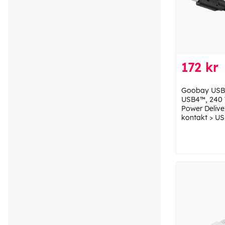
172 kr
Goobay USB
USB4™, 240 
Power Delive
kontakt > U