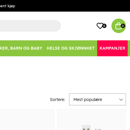
ent kjøp
0
0
KER, BARN OG BABY
HELSE OG SKJØNNHET
KAMPANJER
Sortere:
Mest populære