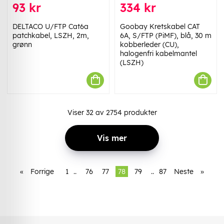
93 kr
334 kr
DELTACO U/FTP Cat6a
Goobay Kretskabel CAT
patchkabel, LSZH, 2m,
6A, S/FTP (PiMF), blå, 30 m
grønn
kobberleder (CU),
halogenfri kabelmantel
(LSZH)
Viser
32
av
2754
produkter
Vis mer
«
Forrige
1
..
76
77
78
79
..
87
Neste
»