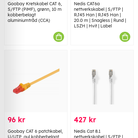
Goobay Kretskabel CAT 6,
Nedis CAT6a
S/FTP (PiMF), grønn, 10 m
nettverkskabel | S/FTP |
kobberbelagt
RJ45 Han | RJ45 Han |
aluminiumtråd (CCA)
20.0 m | Snagless | Rund |
LSZH | Hvit | Label
96 kr
427 kr
Goobay CAT 6 patchkabel,
Nedis Cat 8.1
U/UTP, gul kobberbelagt
nettverkskabel | S/FTP |