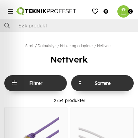
0
0
Start
Datautstyr
Kabler og adaptere
Nettverk
Nettverk
Filtrer
Sortere
2754
produkter