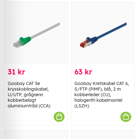
31 kr
63 kr
Goobay CAT 5e
Goobay Kretskabel CAT 6,
krysskoblingskabel,
S/FTP (PiMF), blå, 2 m
U/UTP, grågrønn
kobberleder (CU),
kobberbelagt
halogenfri kabelmantel
aluminiumtråd (CCA)
(LSZH)