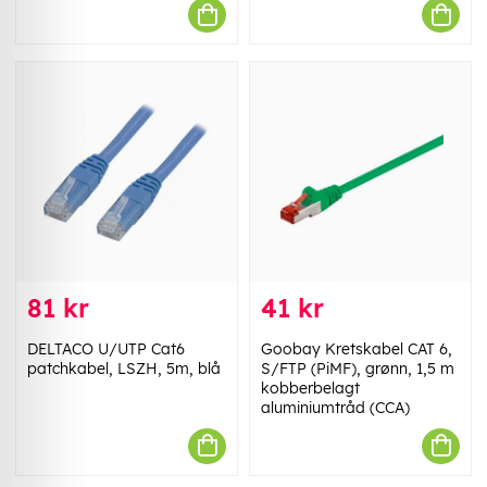
81 kr
41 kr
DELTACO U/UTP Cat6
Goobay Kretskabel CAT 6,
patchkabel, LSZH, 5m, blå
S/FTP (PiMF), grønn, 1,5 m
kobberbelagt
aluminiumtråd (CCA)