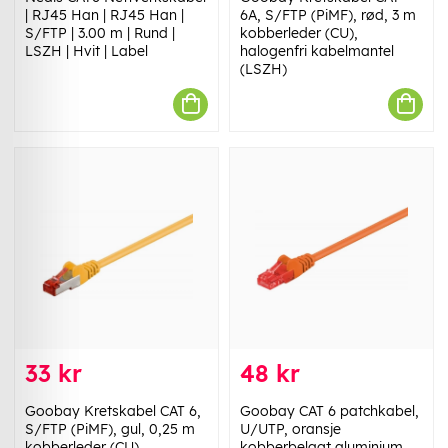
| RJ45 Han | RJ45 Han |
6A, S/FTP (PiMF), rød, 3 m
S/FTP | 3.00 m | Rund |
kobberleder (CU),
LSZH | Hvit | Label
halogenfri kabelmantel
(LSZH)
33 kr
48 kr
Goobay Kretskabel CAT 6,
Goobay CAT 6 patchkabel,
S/FTP (PiMF), gul, 0,25 m
U/UTP, oransje
kobberleder (CU),
kobberbelagt aluminium