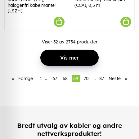
halogenfri kabelmantel
(CCA), 0,5 m
(LSZH)
Viser
32
av
2754
produkter
Vis mer
«
Forrige
1
..
67
68
69
70
..
87
Neste
»
Bredt utvalg av kabler og andre
nettverksprodukter!