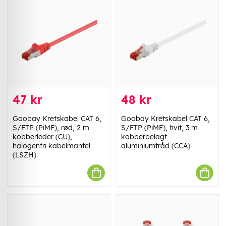
47 kr
48 kr
Goobay Kretskabel CAT 6,
Goobay Kretskabel CAT 6,
S/FTP (PiMF), rød, 2 m
S/FTP (PiMF), hvit, 3 m
kobberleder (CU),
kobberbelagt
halogenfri kabelmantel
aluminiumtråd (CCA)
(LSZH)