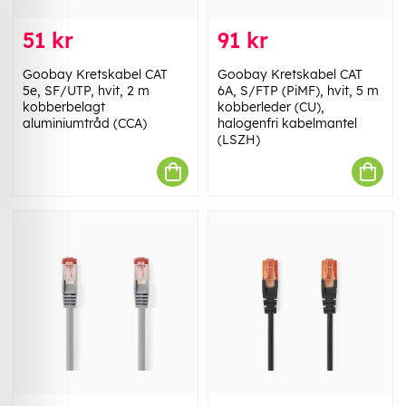
51 kr
91 kr
Goobay Kretskabel CAT
Goobay Kretskabel CAT
5e, SF/UTP, hvit, 2 m
6A, S/FTP (PiMF), hvit, 5 m
kobberbelagt
kobberleder (CU),
aluminiumtråd (CCA)
halogenfri kabelmantel
(LSZH)