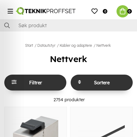
0
0
Start
Datautstyr
Kabler og adaptere
Nettverk
Nettverk
Filtrer
Sortere
2754
produkter