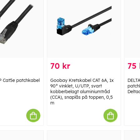
70 kr
75 
 Cat5e patchkabel
Goobay Kretskabel CAT 6A, 1x
DELTA
90° vinklet, U/UTP, svart
patch
kobberbelagt aluminiumtråd
Deltac
(CCA), snaplås på toppen, 0,5
m