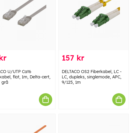
kr
157 kr
ACO U/UTP Cat6
DELTACO OS2 Fiberkabel, LC -
abel, flat, 1m, Delta-cert,
LC, dupleks, singlemode, APC,
 grå
9/125, 1m