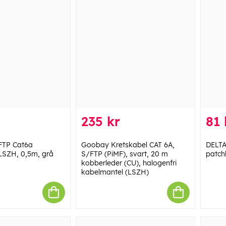
235 kr
81 
FTP Cat6a
Goobay Kretskabel CAT 6A,
DELTA
LSZH, 0,5m, grå
S/FTP (PiMF), svart, 20 m
patch
kobberleder (CU), halogenfri
kabelmantel (LSZH)