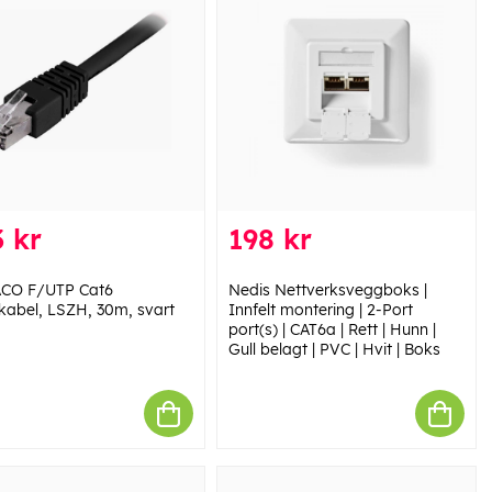
 kr
198 kr
CO F/UTP Cat6
Nedis Nettverksveggboks |
kabel, LSZH, 30m, svart
Innfelt montering | 2-Port
port(s) | CAT6a | Rett | Hunn |
Gull belagt | PVC | Hvit | Boks