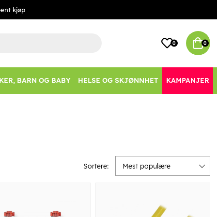
ent kjøp
0
0
KER, BARN OG BABY
HELSE OG SKJØNNHET
KAMPANJER
Sortere:
Mest populære