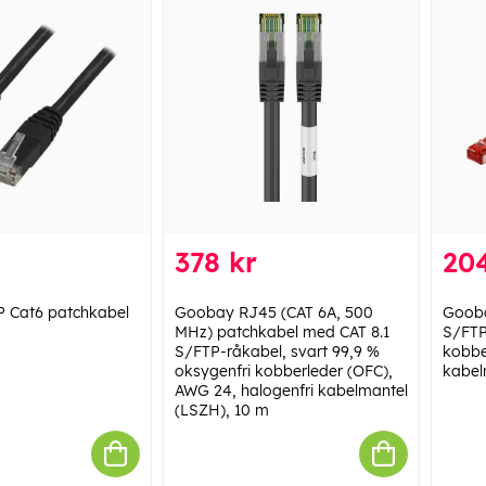
378 kr
204
 Cat6 patchkabel
Goobay RJ45 (CAT 6A, 500
Gooba
MHz) patchkabel med CAT 8.1
S/FTP
S/FTP-råkabel, svart 99,9 %
kobbe
oksygenfri kobberleder (OFC),
kabel
AWG 24, halogenfri kabelmantel
(LSZH), 10 m