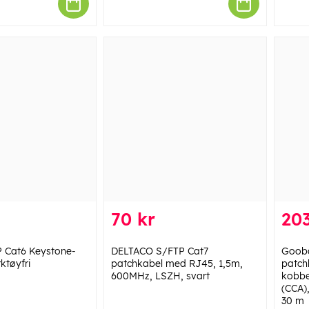
70 kr
203
 Cat6 Keystone-
DELTACO S/FTP Cat7
Gooba
ktøyfri
patchkabel med RJ45, 1,5m,
patch
600MHz, LSZH, svart
kobbe
(CCA)
30 m