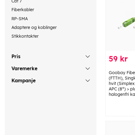
Cat 7
Fiberkabler
RP-SMA
Adaptere og koblinger
Stikkontakter
Pris
59 kr
Varemerke
Goobay Fiber
(FTTH), Sing
Kampanje
hvit (Simplex
APC (8°) > p
halogenfri k