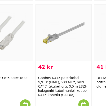
42 kr
41 
 Cat6 patchkabel
Goobay RJ45 patchkabel
DELT
S/FTP (PiMF), 500 MHz, med
patch
CAT 7 råkabel, grå, 0,5 m LSZH
diamet
halogenfri kabelmantel, kobber,
RJ45-kontakt (CAT 6A)