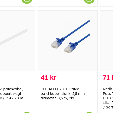
41 kr
71 
6 patchkabel,
DELTACO U/UTP Cat6a
Nedis
kobberbelagt
patchkabel, slank, 3,5 mm
Pass 
d (CCA), 20 m
diameter, 0,3 m, blå
FTP CA
stk. |
/ Sort