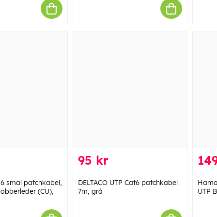
95 kr
149
6 smal patchkabel,
DELTACO UTP Cat6 patchkabel
Hama 
kobberleder (CU),
7m, grå
UTP B