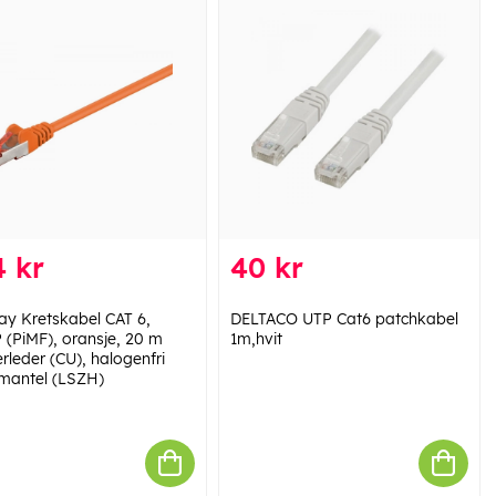
 kr
40 kr
y Kretskabel CAT 6,
DELTACO UTP Cat6 patchkabel
 (PiMF), oransje, 20 m
1m,hvit
rleder (CU), halogenfri
mantel (LSZH)