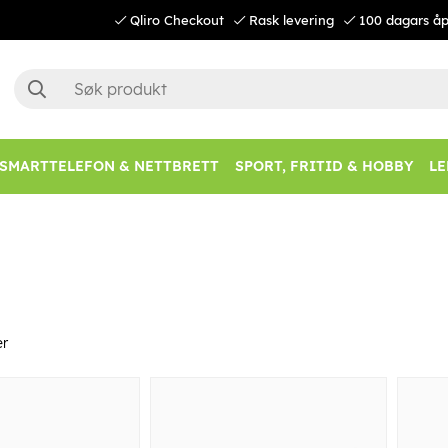
Qliro Checkout
Rask levering
100 dagars åp
SMARTTELEFON & NETTBRETT
SPORT, FRITID & HOBBY
LE
er