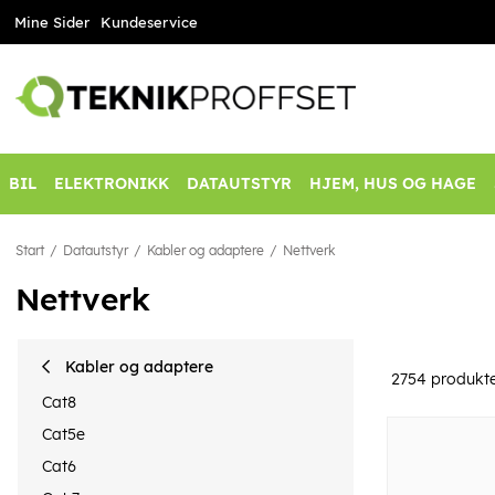
Mine Sider
Kundeservice
BIL
ELEKTRONIKK
DATAUTSTYR
HJEM, HUS OG HAGE
Start
Datautstyr
Kabler og adaptere
Nettverk
Nettverk
Kabler og adaptere
2754
produkt
Cat8
Cat5e
Cat6