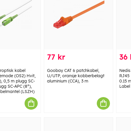
77 kr
36 
optisk kabel
Goobay CAT 6 patchkabel,
Nedis
lemode (OS2) Hvit,
U/UTP, oransje kobberbelagt
RJ45 
), 0,5 m plugg SC-
aluminium (CCA), 3 m
0.15 m
lugg SC-APC (8°),
Label
abelmantel (LSZH)