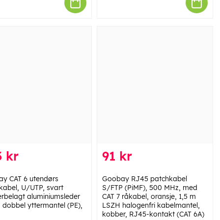
 kr
91 kr
y CAT 6 utendørs
Goobay RJ45 patchkabel
kabel, U/UTP, svart
S/FTP (PiMF), 500 MHz, med
rbelagt aluminiumsleder
CAT 7 råkabel, oransje, 1,5 m
, dobbel yttermantel (PE),
LSZH halogenfri kabelmantel,
kobber, RJ45-kontakt (CAT 6A)