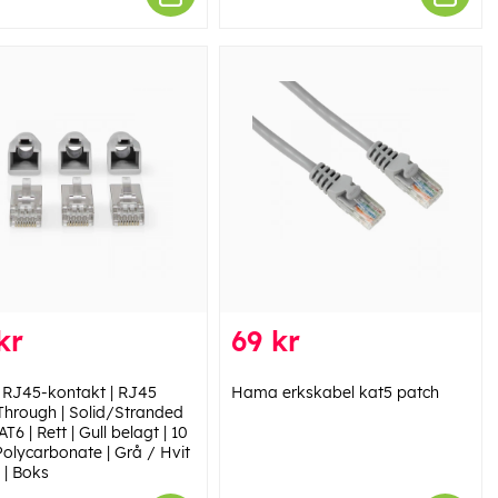
kr
69 kr
 RJ45-kontakt | RJ45
Hama erkskabel kat5 patch
Through | Solid/Stranded
T6 | Rett | Gull belagt | 10
 Polycarbonate | Grå / Hvit
 | Boks