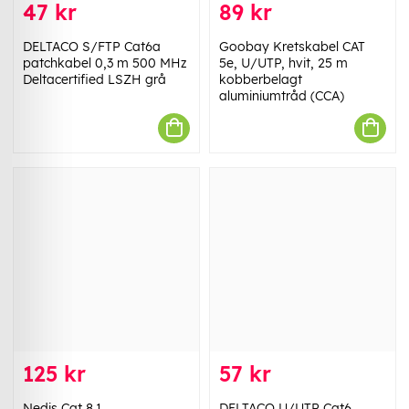
47 kr
89 kr
DELTACO S/FTP Cat6a
Goobay Kretskabel CAT
patchkabel 0,3 m 500 MHz
5e, U/UTP, hvit, 25 m
Deltacertified LSZH grå
kobberbelagt
aluminiumtråd (CCA)
125 kr
57 kr
Nedis Cat 8.1
DELTACO U/UTP Cat6