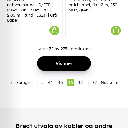
nettverkskabel | S/FTP |
patchkabel, flat, 2 m, 250
RJ45 Han | RJ45 Han |
MHz, grønn
2.00 m | Rund | LSZH | Grå |
Label
Viser
32
av
2754
produkter
Vis mer
«
Forrige
1
..
44
45
46
47
..
87
Neste
»
Bredt utvalg av kabler og andre