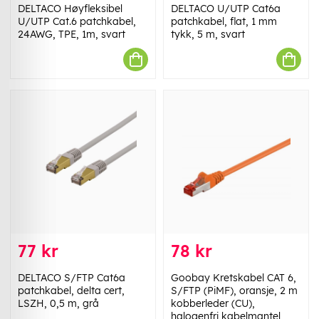
DELTACO Høyfleksibel
DELTACO U/UTP Cat6a
U/UTP Cat.6 patchkabel,
patchkabel, flat, 1 mm
24AWG, TPE, 1m, svart
tykk, 5 m, svart
77 kr
78 kr
DELTACO S/FTP Cat6a
Goobay Kretskabel CAT 6,
patchkabel, delta cert,
S/FTP (PiMF), oransje, 2 m
LSZH, 0,5 m, grå
kobberleder (CU),
halogenfri kabelmantel