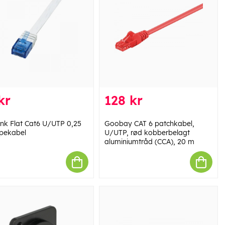
kr
128 kr
ink Flat Cat6 U/UTP 0,25
Goobay CAT 6 patchkabel,
pekabel
U/UTP, rød kobberbelagt
aluminiumtråd (CCA), 20 m