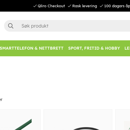
Qliro Checkout
Rask levering
100 dagars åp
SMARTTELEFON & NETTBRETT
SPORT, FRITID & HOBBY
LE
er