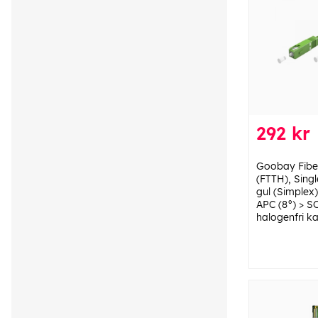
292 kr
Goobay Fiber
(FTTH), Sing
gul (Simplex
APC (8°) > S
halogenfri k