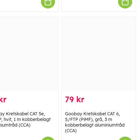
kr
79 kr
y Kretskabel CAT 5e,
Goobay Kretskabel CAT 6,
, hvit, 1 m kobberbelagt
S/FTP (PiMF), grå, 3 m
niumtråd (CCA)
kobberbelagt aluminiumtråd
(CCA)