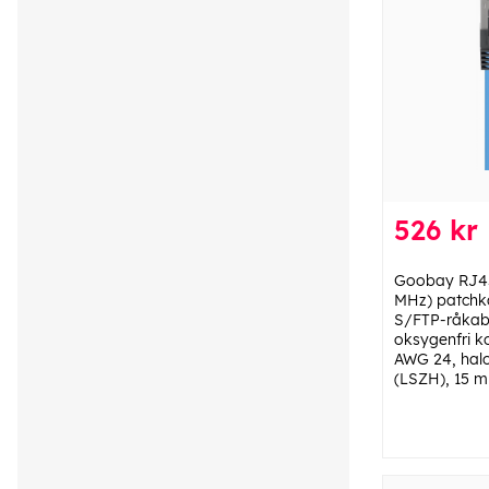
526 kr
Goobay RJ45
MHz) patchk
S/FTP-råkabe
oksygenfri k
AWG 24, hal
(LSZH), 15 m