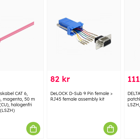
82 kr
111
skabel CAT 6,
DeLOCK D-Sub 9 Pin female >
DELT
), magenta, 50 m
RJ45 female assembly kit
patch
(CU), halogenfri
LSZH,
 (LSZH)