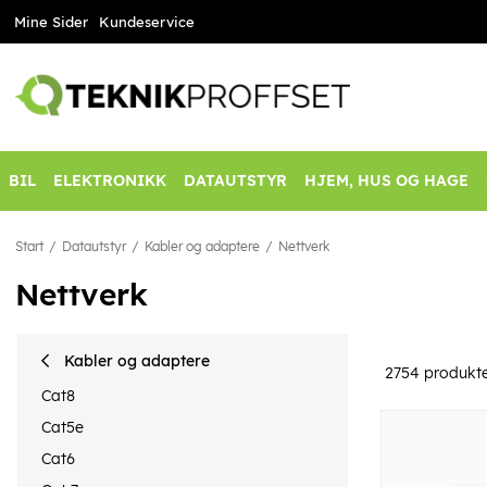
Mine Sider
Kundeservice
BIL
ELEKTRONIKK
DATAUTSTYR
HJEM, HUS OG HAGE
Start
Datautstyr
Kabler og adaptere
Nettverk
Nettverk
Kabler og adaptere
2754
produkt
Cat8
Cat5e
Cat6