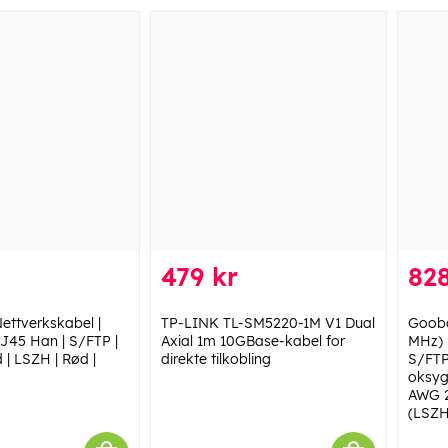
479 kr
828
ettverkskabel |
TP-LINK TL-SM5220-1M V1 Dual
Gooba
J45 Han | S/FTP |
Axial 1m 10GBase-kabel for
MHz) 
 | LSZH | Rød |
direkte tilkobling
S/FTP
oksyg
AWG 2
(LSZH