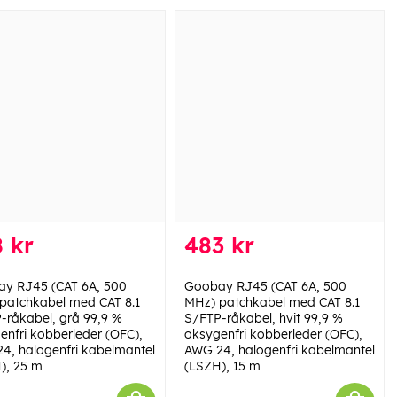
 kr
483 kr
y RJ45 (CAT 6A, 500
Goobay RJ45 (CAT 6A, 500
patchkabel med CAT 8.1
MHz) patchkabel med CAT 8.1
-råkabel, grå 99,9 %
S/FTP-råkabel, hvit 99,9 %
enfri kobberleder (OFC),
oksygenfri kobberleder (OFC),
4, halogenfri kabelmantel
AWG 24, halogenfri kabelmantel
), 25 m
(LSZH), 15 m