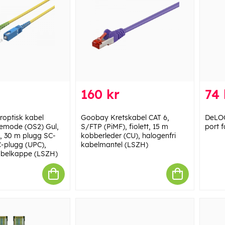
160 kr
74 
optisk kabel
Goobay Kretskabel CAT 6,
DeLOC
lemode (OS2) Gul,
S/FTP (PiMF), fiolett, 15 m
port 
), 30 m plugg SC-
kobberleder (CU), halogenfri
C-plugg (UPC),
kabelmantel (LSZH)
abelkappe (LSZH)