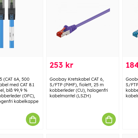
253 kr
184
 (CAT 6A, 500
Goobay Kretskabel CAT 6,
Gooba
abel med CAT 8.1
S/FTP (PiMF), fiolett, 25 m
S/FTP
l, blå 99,9 %
kobberleder (CU), halogenfri
kobbe
obberleder (OFC),
kabelmantel (LSZH)
kabel
ogenfri kabelkappe