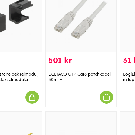
501 kr
31 
tone dekselmodul,
DELTACO UTP Cat6 patchkabel
LogiL
dekselmoduler
50m, vit
m lap