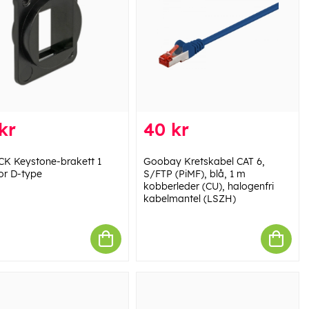
kr
40 kr
K Keystone-brakett 1
Goobay Kretskabel CAT 6,
for D-type
S/FTP (PiMF), blå, 1 m
kobberleder (CU), halogenfri
kabelmantel (LSZH)