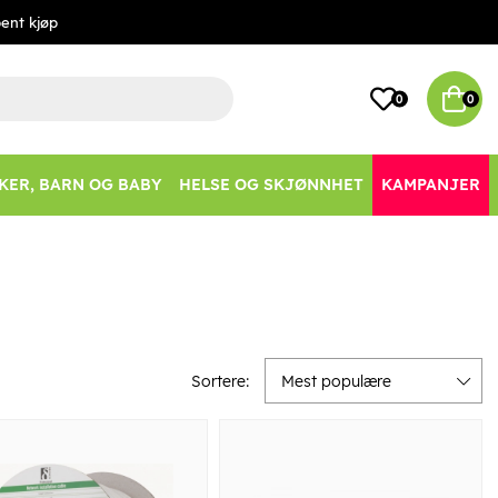
ent kjøp
0
0
KER, BARN OG BABY
HELSE OG SKJØNNHET
KAMPANJER
Sortere:
Mest populære