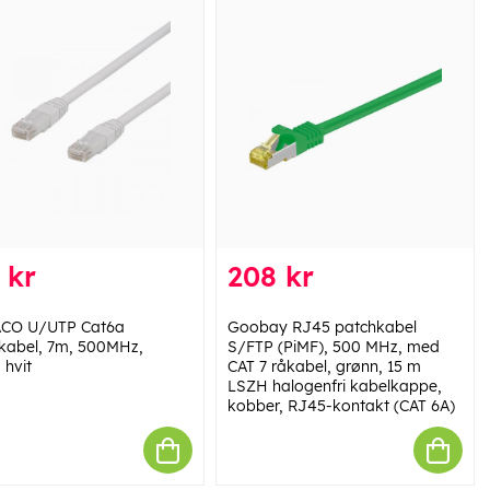
 kr
208 kr
ACO U/UTP Cat6a
Goobay RJ45 patchkabel
kabel, 7m, 500MHz,
S/FTP (PiMF), 500 MHz, med
 hvit
CAT 7 råkabel, grønn, 15 m
LSZH halogenfri kabelkappe,
kobber, RJ45-kontakt (CAT 6A)