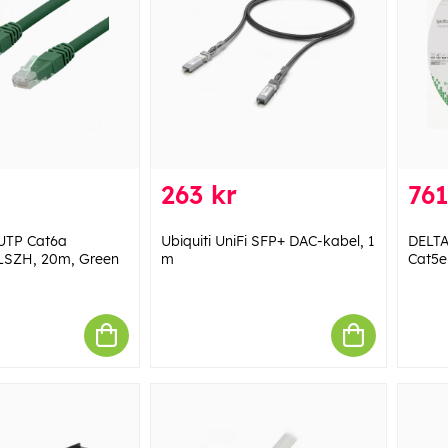
263 kr
761
UTP Cat6a
Ubiquiti UniFi SFP+ DAC-kabel, 1
DELTA
 LSZH, 20m, Green
m
Cat5e 