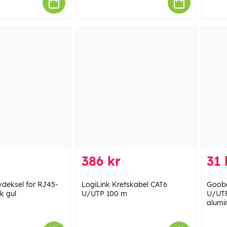
386 kr
31 
deksel for RJ45-
LogiLink Kretskabel CAT6
Gooba
k gul
U/UTP 100 m
U/UTP
alumi