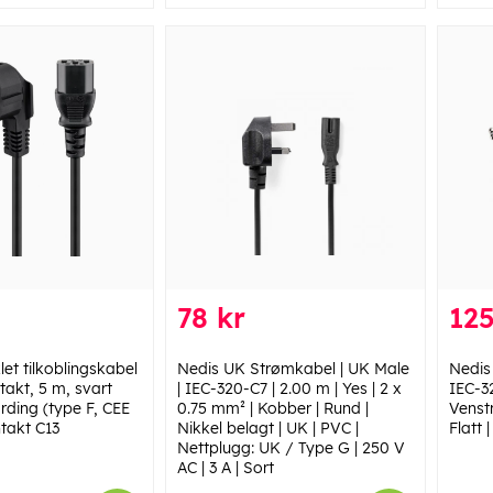
78 kr
125
et tilkoblingskabel
Nedis UK Strømkabel | UK Male
Nedis
akt, 5 m, svart
| IEC-320-C7 | 2.00 m | Yes | 2 x
IEC-32
rding (type F, CEE
0.75 mm² | Kobber | Rund |
Venstr
ntakt C13
Nikkel belagt | UK | PVC |
Flatt 
Nettplugg: UK / Type G | 250 V
AC | 3 A | Sort