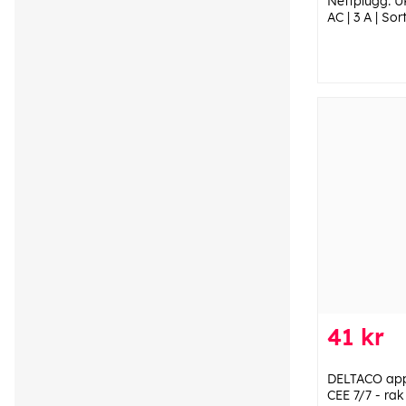
Nettplugg: U
AC | 3 A | Sor
41 kr
DELTACO app
CEE 7/7 - rak