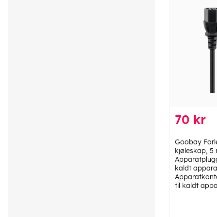
70 kr
Goobay Forle
kjøleskap, 5 
Apparatplugg 
kaldt appara
Apparatkonta
til kaldt app