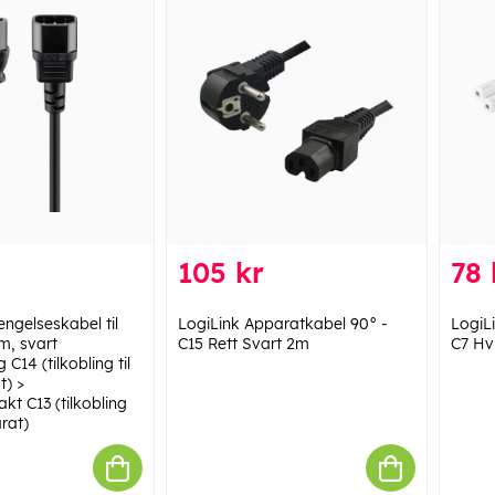
105 kr
78 
ngelseskabel til
LogiLink Apparatkabel 90° -
LogiL
m, svart
C15 Rett Svart 2m
C7 Hv
C14 (tilkobling til
t) >
kt C13 (tilkobling
arat)