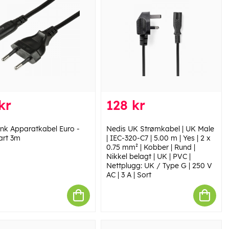
kr
128 kr
ink Apparatkabel Euro -
Nedis UK Strømkabel | UK Male
art 3m
| IEC-320-C7 | 5.00 m | Yes | 2 x
0.75 mm² | Kobber | Rund |
Nikkel belagt | UK | PVC |
Nettplugg: UK / Type G | 250 V
AC | 3 A | Sort