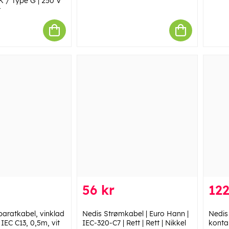
K / Type G | 250 V
t
56 kr
122
aratkabel, vinklad
Nedis Strømkabel | Euro Hann |
Nedis
 IEC C13, 0,5m, vit
IEC-320-C7 | Rett | Rett | Nikkel
kontak