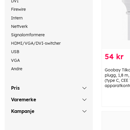
DVI
Firewire
Intern
Nettverk
Signalomformere
HDMI/VGA/DVI-switcher
USB
54 kr
VGA
Andre
Goobay Tilko
plugg, 1,8 m,
(type C, CEE 
apparatkont
Pris
Varemerke
Kampanje