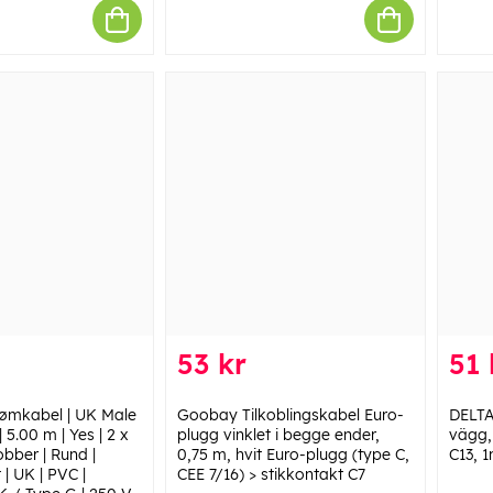
53 kr
51 
rømkabel | UK Male
Goobay Tilkoblingskabel Euro-
DELTA
 5.00 m | Yes | 2 x
plugg vinklet i begge ender,
vägg,
bber | Rund |
0,75 m, hvit Euro-plugg (type C,
C13, 
 | UK | PVC |
CEE 7/16) > stikkontakt C7