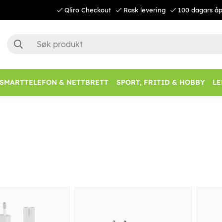
Qliro Checkout
Rask levering
100 dagars åp
SMARTTELEFON & NETTBRETT
SPORT, FRITID & HOBBY
LE