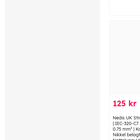
125 kr
Nedis UK St
| IEC-320-C7 |
0.75 mm² | Ko
Nikkel belagt