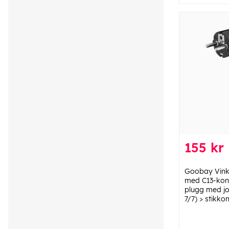
155 kr
Goobay Vinkl
med C13-kont
plugg med jo
7/7) > stikko