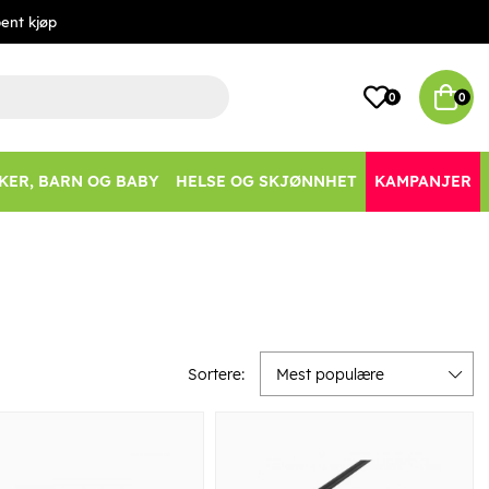
ent kjøp
0
0
KER, BARN OG BABY
HELSE OG SKJØNNHET
KAMPANJER
Sortere:
Mest populære