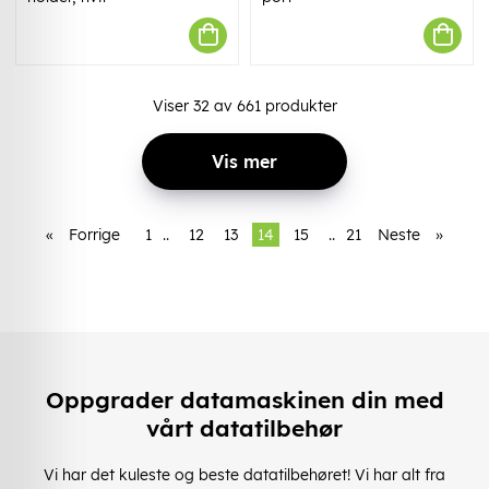
Viser
32
av
661
produkter
Vis mer
«
Forrige
1
..
12
13
14
15
..
21
Neste
»
Oppgrader datamaskinen din med
vårt datatilbehør
Vi har det kuleste og beste datatilbehøret! Vi har alt fra