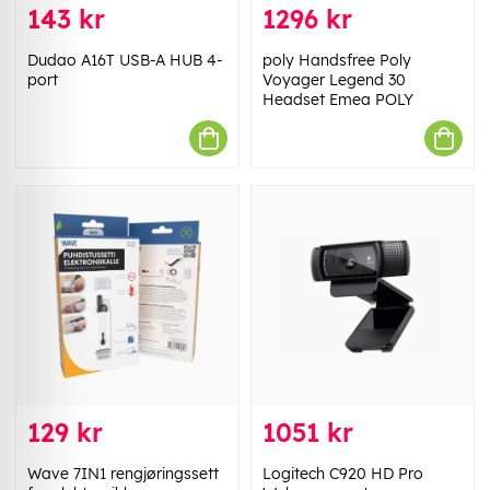
143 kr
1296 kr
Dudao A16T USB-A HUB 4-
poly Handsfree Poly
port
Voyager Legend 30
Headset Emea POLY
129 kr
1051 kr
Wave 7IN1 rengjøringssett
Logitech C920 HD Pro