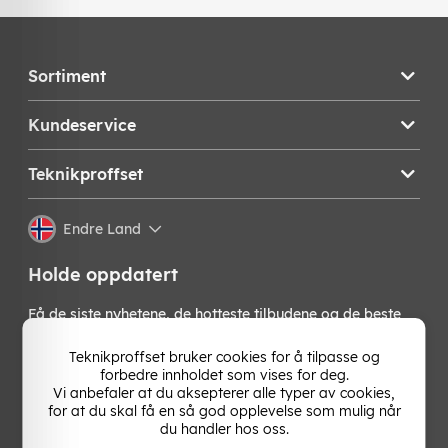
Sortiment
Kundeservice
Teknikproffset
Endre Land
Holde oppdatert
Få de siste nyhetene, de hotteste tilbudene og de beste
tipsene fra oss direkte i innboksen din. Meld deg på vårt
nyhetsbrev!
Teknikproffset bruker cookies for å tilpasse og
forbedre innholdet som vises for deg.
Vi anbefaler at du aksepterer alle typer av cookies,
OK
for at du skal få en så god opplevelse som mulig når
du handler hos oss.