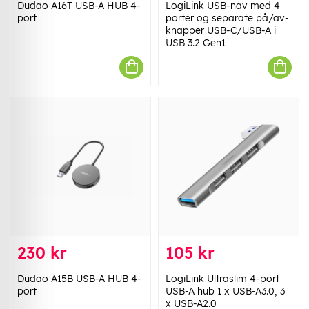
Dudao A16T USB-A HUB 4-
LogiLink USB-nav med 4
port
porter og separate på/av-
knapper USB-C/USB-A i
USB 3.2 Gen1
230 kr
105 kr
Dudao A15B USB-A HUB 4-
LogiLink Ultraslim 4-port
port
USB-A hub 1 x USB-A3.0, 3
x USB-A2.0