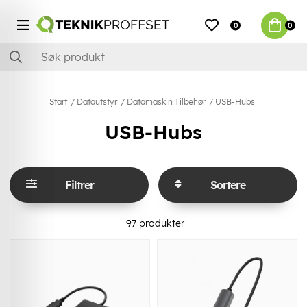
0
0
Start
Datautstyr
Datamaskin Tilbehør
USB-Hubs
USB-Hubs
Filtrer
Sortere
97
produkter