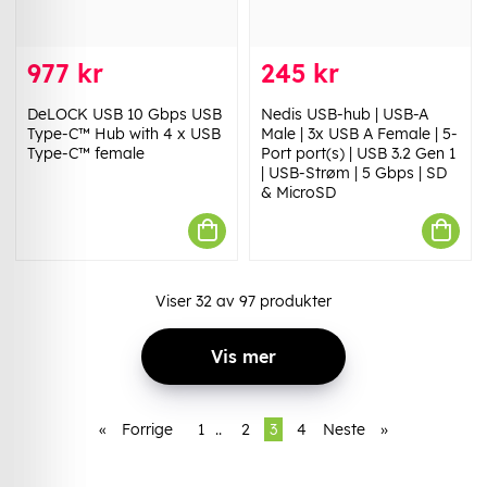
977 kr
245 kr
DeLOCK USB 10 Gbps USB
Nedis USB-hub | USB-A
Type-C™ Hub with 4 x USB
Male | 3x USB A Female | 5-
Type-C™ female
Port port(s) | USB 3.2 Gen 1
| USB-Strøm | 5 Gbps | SD
& MicroSD
Viser
32
av
97
produkter
Vis mer
«
Forrige
1
..
2
3
4
Neste
»