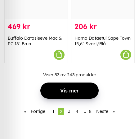
469 kr
206 kr
Buffalo Datasleeve Mac &
Hama Dataetui Cape Town
PC 13" Brun
15,6" Svart/Blå
Viser
32
av
243
produkter
Vis mer
«
Forrige
1
2
3
4
..
8
Neste
»