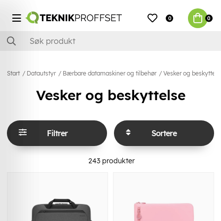
0
0
Start
Datautstyr
Bærbare datamaskiner og tilbehør
Vesker og beskyttels
Vesker og beskyttelse
Filtrer
Sortere
243
produkter