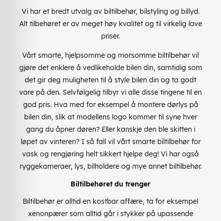
Vi har et bredt utvalg av biltilbehør, bilstyling og billyd.
Alt tilbehøret er av meget høy kvalitet og til virkelig lave
priser.
Vårt smarte, hjelpsomme og morsomme biltilbehør vil
gjøre det enklere å vedlikeholde bilen din, samtidig som
det gir deg muligheten til å style bilen din og ta godt
vare på den. Selvfølgelig tilbyr vi alle disse tingene til en
god pris. Hva med for eksempel å montere dørlys på
bilen din, slik at modellens logo kommer til syne hver
gang du åpner døren? Eller kanskje den ble skitten i
løpet av vinteren? I så fall vil vårt smarte biltilbehør for
vask og rengjøring helt sikkert hjelpe deg! Vi har også
ryggekameraer, lys, bilholdere og mye annet biltilbehør.
Biltilbehøret du trenger
Biltilbehør er alltid en kostbar affære, ta for eksempel
xenonpærer som alltid går i stykker på upassende